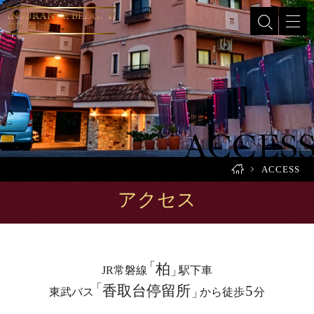
INSURANCE BLDG. Ⅵ
柏市 大山台
ACCES
HOME
ACCESS
アクセス
柏
JR常磐線
駅下車
香取台停留所
5
東武バス
から徒歩
分