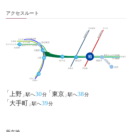
アクセスルート
上野
30
東京
38
駅へ
分
駅へ
分
大手町
39
駅へ
分
所在地